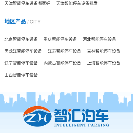
天津智能停车设备哪家好
天津智能停车设备批发
地区产品
/ CITY
北京智能停车设备
重庆智能停车设备
河北智能停车设备
黑龙江智能停车设备
江苏智能停车设备
吉林智能停车设备
辽宁智能停车设备
内蒙古智能停车设备
上海智能停车设备
山西智能停车设备