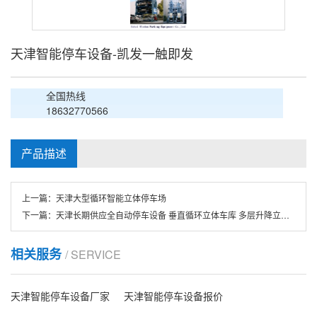
天津智能停车设备-凯发一触即发
全国热线
18632770566
产品描述
上一篇：
天津大型循环智能立体停车场
下一篇：
天津长期供应全自动停车设备 垂直循环立体车库 多层升降立体车库
相关服务
/ SERVICE
天津智能停车设备厂家
天津智能停车设备报价