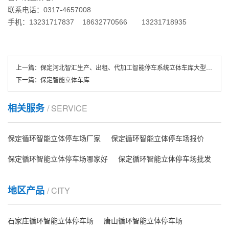
联系电话：0317-4657008
手机：13231717837 18632770566 13231718935
上一篇：
保定河北智汇生产、出租、代加工智能停车系统立体车库大型停车场
下一篇：
保定智能立体车库
相关服务
/ SERVICE
保定循环智能立体停车场厂家
保定循环智能立体停车场报价
保定循环智能立体停车场哪家好
保定循环智能立体停车场批发
地区产品
/ CITY
石家庄循环智能立体停车场
唐山循环智能立体停车场