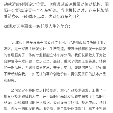
动就近旋转到设定位置。电机通过减速机带动传动机构，间
隔一定距离设置一个存车托架。当电机起动时，存车托架随
着链条反正转循环运动，达到存取车的目的.
k8凯发天生赢家一触即发人生的简介：
河北智汇停车设备有限公司位于河北省沧州市献县陈圈工业开
发区，是一家自主研发设计，生产制造，安装维修和凯发一触即发
的售后服务于一体的专业智能立体车库公司。我们长期致力于为社
会解决停车难问题，立足安全，高效，秉承了德国工业先进，精良
的一惯品质，力求打造更优质，安全，实用，智能的产品！我们将
不断超越自我，一如既往为客户创造价值，提供更优质的技术产品
和服务。
公司坚定不移的立足科技创新，潜心产品技术研发，汇集了一
批专业技术领域的人才，在不断的产品研发实践中积累了丰富的产
品设计经验和精湛的理论知识，公司设有市场部、技术中心、项目
部、凯发一触即发的售后服务部，综合部等职能部门，着力于打造