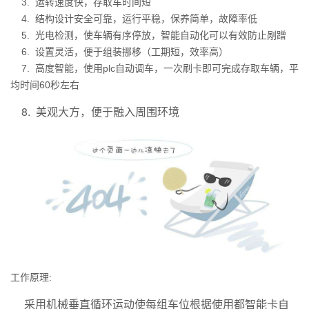
3. 运转速度快，存取车时间短
4. 结构设计安全可靠，运行平稳，保养简单，故障率低
5. 光电检测，使车辆有序停放，智能自动化可以有效防止剐蹭
6. 设置灵活，便于组装挪移（工期短，效率高）
7. 高度智能，使用plc自动调车，一次刷卡即可完成存取车辆，平
均时间60秒左右
8. 美观大方，便于融入周围环境
工作原理:
采用机械垂直循环运动使每组车位根据使用都智能卡自