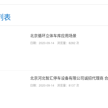
列表
北京循环立体车库应用场景
日期：2020-09-14 浏览量：8282 次
北京河北智汇停车设备有限公司诚招代理商 
日期：2020-09-14 浏览量：8137 次