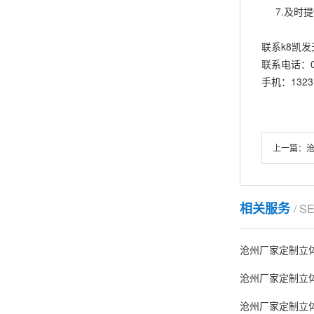
7.及时提
联系k8凯
联系电话：03
手机：1323
上一篇：
沧州七层垂直
相关服务
/ S
沧州厂家定制立
沧州厂家定制立
沧州厂家定制立