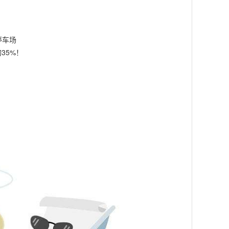
型停车场
的35%！
右