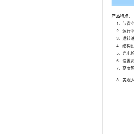
产品特点：
1. 节省
2. 运行
3. 运转
4. 结构
5. 光电
6. 设置
7. 高度
8. 美观