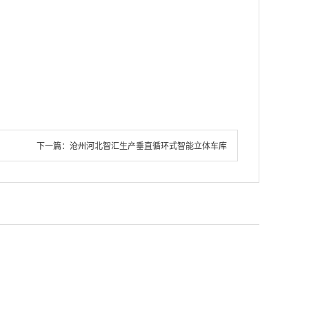
下一篇：
沧州河北智汇生产垂直循环式智能立体车库