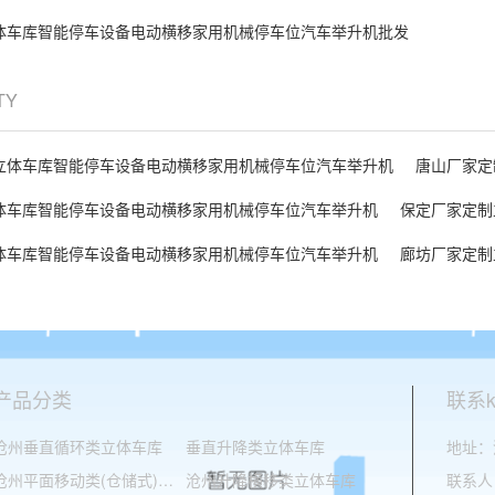
体车库智能停车设备电动横移家用机械停车位汽车举升机批发
ITY
立体车库智能停车设备电动横移家用机械停车位汽车举升机
唐山厂家定
体车库智能停车设备电动横移家用机械停车位汽车举升机
保定厂家定制
体车库智能停车设备电动横移家用机械停车位汽车举升机
廊坊厂家定制
产品分类
联系
沧州垂直循环类立体车库
垂直升降类立体车库
地址：
沧州平面移动类(仓储式)立体车库
沧州升降横移类立体车库
联系人