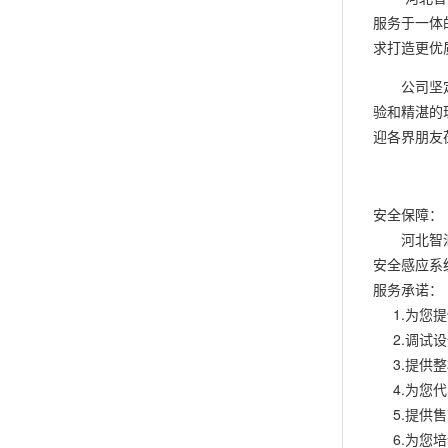
服务于一体
求打造更优
公司坚定不
验和精湛的
迎各界朋友
安全保障：
河北智汇停
安全感应系
服务承诺：
1.为您提
2.调试设
3.提供整
4.为您代
5.提供售
6.为您培