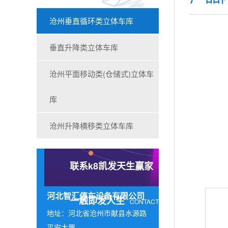
沧州垂直循环类立体车库
垂直升降类立体车库
沧州平面移动类(仓储式)立体车
库
沧州升降横移类立体车库
联系k8凯发天生赢家
河北智汇停车设备有限公司
一触即发人生
CONTACT
地址：河北省沧州市献县水源路
平安大厦