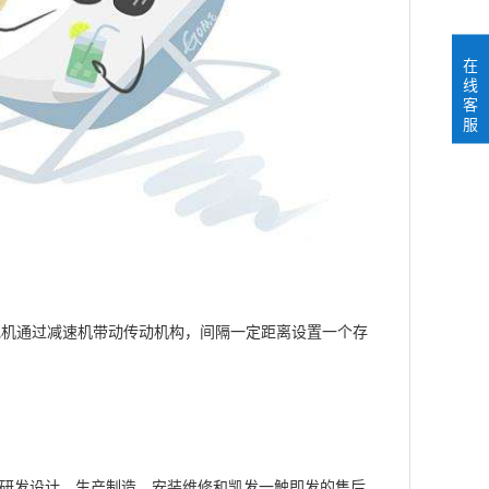
在
线
客
服
机通过减速机带动传动机构，间隔一定距离设置一个存
研发设计，生产制造，安装维修和凯发一触即发的售后