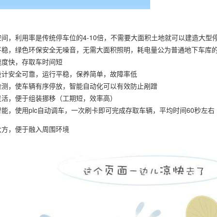
空间，利用率是传统停车位的4-10倍，不需要大面积土地就可以建造大
平稳，绿色环保安全无噪音，无需大面积照明，耗电量公为普通地下车库
速度快，存取车时间短
设计安全可靠，运行平稳，保养简单，故障率低
检测，使车辆有序停放，智能自动化可以有效防止剐蹭
灵活，便于组装挪移（工期短，效率高）
智能，使用plc自动调车，一次刷卡即可完成存取车辆，平均时间60秒左
大方，便于融入周围环境