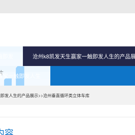
触即发
沧州k8凯发天生赢家一触即发人生的产品
赢家一触即发人生
触即发人生的产品展示
>>
沧州垂直循环类立体车库
内容