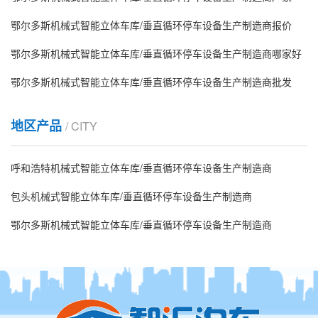
鄂尔多斯机械式智能立体车库/垂直循环停车设备生产制造商报价
鄂尔多斯机械式智能立体车库/垂直循环停车设备生产制造商哪家好
鄂尔多斯机械式智能立体车库/垂直循环停车设备生产制造商批发
地区产品
/ CITY
呼和浩特机械式智能立体车库/垂直循环停车设备生产制造商
包头机械式智能立体车库/垂直循环停车设备生产制造商
鄂尔多斯机械式智能立体车库/垂直循环停车设备生产制造商