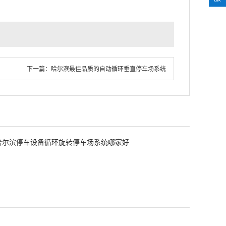
下一篇：
哈尔滨最佳品质的自动循环垂直停车场系统
哈尔滨停车设备循环旋转停车场系统哪家好