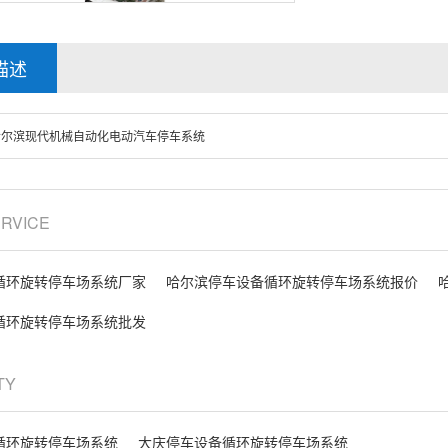
描述
哈尔滨现代机械自动化电动汽车停车系统
ERVICE
循环旋转停车场系统厂家
哈尔滨停车设备循环旋转停车场系统报价
循环旋转停车场系统批发
ITY
循环旋转停车场系统
大庆停车设备循环旋转停车场系统