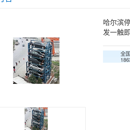
哈尔滨停
发一触
全
186