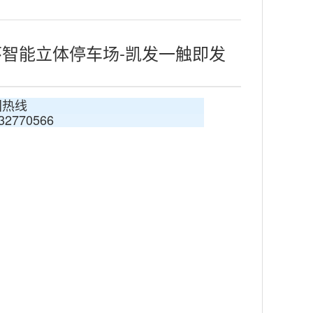
智能立体停车场-凯发一触即发
国热线
32770566