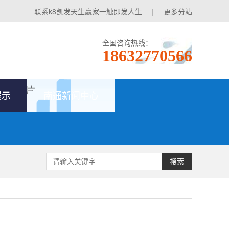
联系k8凯发天生赢家一触即发人生
|
更多分站
全国咨询热线：
18632770566
展示
南通新闻中心
搜索