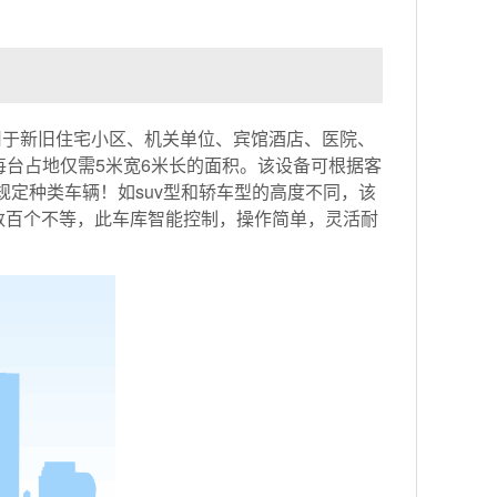
用于新旧住宅小区、机关单位、宾馆酒店、医院、
每台占地仅需5米宽6米长的面积。该设备可根据客
停放规定种类车辆！如suv型和轿车型的高度不同，该
数百个不等，此车库智能控制，操作简单，灵活耐