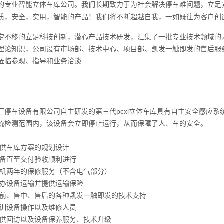
的专业智能立体车库公司。我们长期致力于为社会解决停车难问题，立足
质，安全，实用，智能的产品！我们将不断超越自我，一如既往为客户创
移的立足科技创新，潜心产品技术研发，汇集了一批专业技术领域的人
理论知识，公司设有市场部、技术中心、项目部、凯发一触即发的售后服
莅临参观、指导和业务洽谈
车设备有限公司自主研发的第三代pcxl立体车库具有自主安全感应系
统检测范围内，该设备会立即停止运行，从而保障了人、车的安全。
供车库方案的规划设计
备直至交付验收顺利进行
机两年的保修服务（不含电气部分）
办设备运输并提供运输保险
前、售中、售后的各种凯发一触即发的技术支持
训设备操作以及维修人员
供回访以及设备保养服务、技术升级