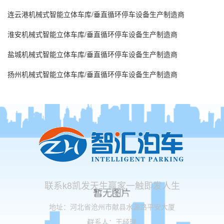
连云港机械式智能立体车库/垂直循环停车设备生产制造商
淮安机械式智能立体车库/垂直循环停车设备生产制造商
盐城机械式智能立体车库/垂直循环停车设备生产制造商
扬州机械式智能立体车库/垂直循环停车设备生产制造商
联系k8凯发天生赢家一触即发人生
地址：河北省沧州市献县水源路平安大厦
联系人：王经理