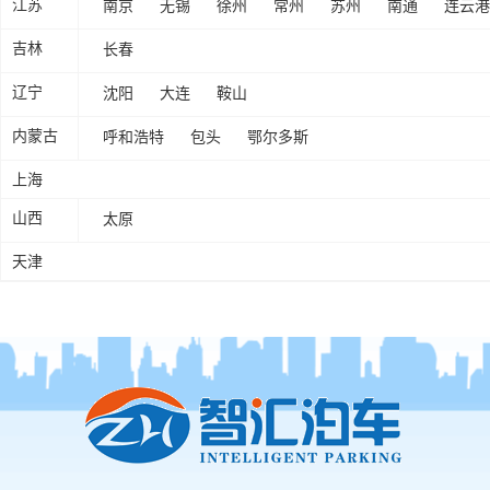
南京
无锡
徐州
常州
苏州
南通
连云港
江苏
长春
吉林
沈阳
大连
鞍山
辽宁
呼和浩特
包头
鄂尔多斯
内蒙古
上海
太原
山西
天津