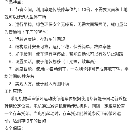
产品特点：
1. 节省空间，利用率是传统停车位的4-10倍，不需要大面积土地
就可以建造大型停车场
2. 运行平稳，绿色环保安全无噪音，无需大面积照明，耗电量公
为普通地下车库的35%！
3. 运转速度快，存取车时间短
4. 结构设计安全可靠，运行平稳，保养简单，故障率低
5. 光电检测，使车辆有序停放，智能自动化可以有效防止剐蹭
6. 设置灵活，便于组装挪移（工期短，效率高）
7. 高度智能，使用plc自动调车，一次刷卡即可完成存取车辆，平
均时间60秒左右
8. 美观大方，便于融入周围环境
工作原理:
采用机械垂直循环运动使每组车位根据使用都智能卡自动就近旋
转到设定位置。电机通过减速机带动传动机构，间隔一定距离设置
一个存车托架。当电机起动时，存车托架随着链条反正转循环运
动，达到存取车的目的.
安全保障：