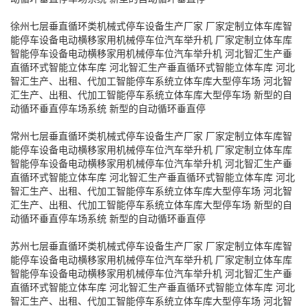
徐州七层垂直循环类机械式停车设备生产厂家 厂家定制立体车库智
能停车设备电动横移家用机械停车位汽车举升机 厂家定制立体车库
智能停车设备电动横移家用机械停车位汽车举升机 河北智汇生产垂
直循环式智能立体车库 河北智汇生产垂直循环式智能立体车库 河北
智汇生产、出租、代加工智能停车系统立体车库大型停车场 河北智
汇生产、出租、代加工智能停车系统立体车库大型停车场 新型的自
动循环垂直停车场系统 新型的自动循环垂直停
常州七层垂直循环类机械式停车设备生产厂家 厂家定制立体车库智
能停车设备电动横移家用机械停车位汽车举升机 厂家定制立体车库
智能停车设备电动横移家用机械停车位汽车举升机 河北智汇生产垂
直循环式智能立体车库 河北智汇生产垂直循环式智能立体车库 河北
智汇生产、出租、代加工智能停车系统立体车库大型停车场 河北智
汇生产、出租、代加工智能停车系统立体车库大型停车场 新型的自
动循环垂直停车场系统 新型的自动循环垂直停
苏州七层垂直循环类机械式停车设备生产厂家 厂家定制立体车库智
能停车设备电动横移家用机械停车位汽车举升机 厂家定制立体车库
智能停车设备电动横移家用机械停车位汽车举升机 河北智汇生产垂
直循环式智能立体车库 河北智汇生产垂直循环式智能立体车库 河北
智汇生产、出租、代加工智能停车系统立体车库大型停车场 河北智