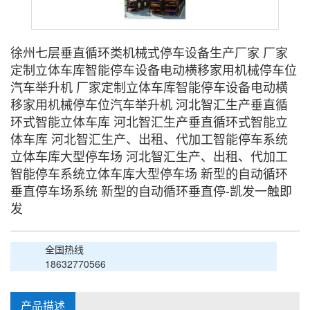
徐州七层垂直循环类机械式停车设备生产厂家 厂家
定制立体车库智能停车设备电动横移家用机械停车位
汽车举升机 厂家定制立体车库智能停车设备电动横
移家用机械停车位汽车举升机 河北智汇生产垂直循
环式智能立体车库 河北智汇生产垂直循环式智能立
体车库 河北智汇生产、出租、代加工智能停车系统
立体车库大型停车场 河北智汇生产、出租、代加工
智能停车系统立体车库大型停车场 新型的自动循环
垂直停车场系统 新型的自动循环垂直停-凯发一触即
发
全国热线
18632770566
产品描述