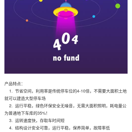
产品特点：
1. 节省空间，利用率是传统停车位的4-10倍，不需要大面积土地
就可以建造大型停车场
2. 运行平稳，绿色环保安全无噪音，无需大面积照明，耗电量公
为普通地下车库的35%！
3. 运转速度快，存取车时间短
4. 结构设计安全可靠，运行平稳，保养简单，故障率低