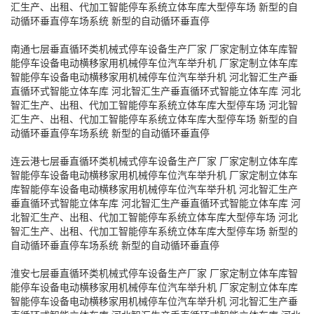
汇生产、出租、代加工智能停车系统立体车库大型停车场 新型的自
动循环垂直停车场系统 新型的自动循环垂直停
南通七层垂直循环类机械式停车设备生产厂家 厂家定制立体车库智
能停车设备电动横移家用机械停车位汽车举升机 厂家定制立体车库
智能停车设备电动横移家用机械停车位汽车举升机 河北智汇生产垂
直循环式智能立体车库 河北智汇生产垂直循环式智能立体车库 河北
智汇生产、出租、代加工智能停车系统立体车库大型停车场 河北智
汇生产、出租、代加工智能停车系统立体车库大型停车场 新型的自
动循环垂直停车场系统 新型的自动循环垂直停
连云港七层垂直循环类机械式停车设备生产厂家 厂家定制立体车库
智能停车设备电动横移家用机械停车位汽车举升机 厂家定制立体车
库智能停车设备电动横移家用机械停车位汽车举升机 河北智汇生产
垂直循环式智能立体车库 河北智汇生产垂直循环式智能立体车库 河
北智汇生产、出租、代加工智能停车系统立体车库大型停车场 河北
智汇生产、出租、代加工智能停车系统立体车库大型停车场 新型的
自动循环垂直停车场系统 新型的自动循环垂直停
淮安七层垂直循环类机械式停车设备生产厂家 厂家定制立体车库智
能停车设备电动横移家用机械停车位汽车举升机 厂家定制立体车库
智能停车设备电动横移家用机械停车位汽车举升机 河北智汇生产垂