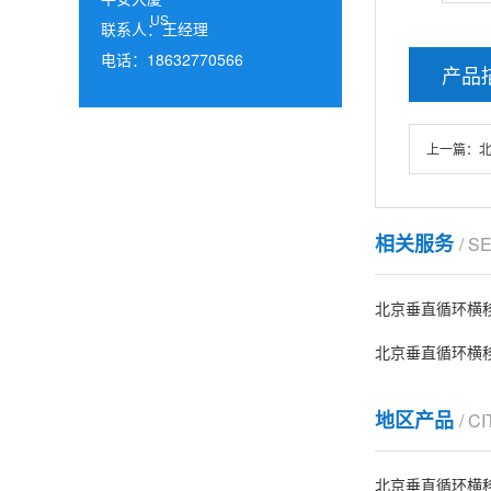
US
联系人：王经理
电话：18632770566
产品
上一篇：
相关服务
/ S
北京垂直循环横
北京垂直循环横
地区产品
/ C
北京垂直循环横