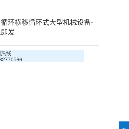
循环横移循环式大型机械设备-
触即发
国热线
32770566