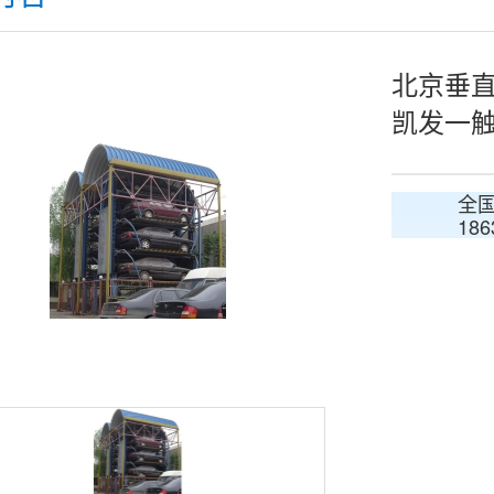
北京垂直
凯发一
全
186