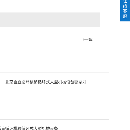
在
线
客
服
下一篇：
北京垂直循环横移循环式大型机械设备哪家好
垂直循环横移循环式大型机械设备